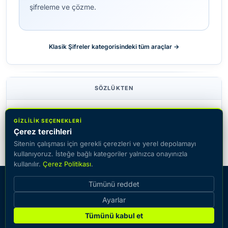
şifreleme ve çözme.
Klasik Şifreler kategorisindeki tüm araçlar →
SÖZLÜKTEN
Yerine koyma şifresi
Tek alfabeli şifre
GIZLILIK SEÇENEKLERI
Çerez tercihleri
Sitenin çalışması için gerekli çerezleri ve yerel depolamayı
kullanıyoruz. İsteğe bağlı kategoriler yalnızca onayınızla
kullanılır.
Çerez Politikası
.
© 2026 CiphersOnline — metni çevrimiçi şifreleme ve şifre
Tümünü reddet
çözme imkânıyla popüler şifreleme sistemlerinin kataloğu.
Ayarlar
İletişim
Sözlük
Rehberler
Çerez Politikası
Gizlilik Politikası
Hizmet Şartları
Tümünü kabul et
Çerez ayarları
Site Haritası