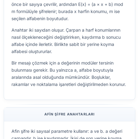
önce bir sayıya çevrilir, ardından E(x) = (a × x + b) mod
m formülüyle şifrelenir; burada x harfin konumu, m ise
seçilen alfabenin boyutudur.
Anahtar iki sayıdan oluşur. Çarpan a harf konumlarının
nasıl ölçekleneceğini değiştirirken, kaydırma b sonucu
alfabe içinde ilerletir. Birlikte sabit bir yerine koyma
alfabesi oluştururlar.
Bir mesajı çözmek için a değerinin modüler tersinin
bulunması gerekir. Bu yalnızca a, alfabe boyutuyla
aralarında asal olduğunda mümkündür. Boşluklar,
rakamlar ve noktalama işaretleri değiştirilmeden korunur.
AFIN ŞIFRE ANAHTARLARI
Afin şifre iki sayısal parametre kullanır: a ve b. a değeri
çarpandır, b ise kaydırmadır. İkisi de son yerine koyma