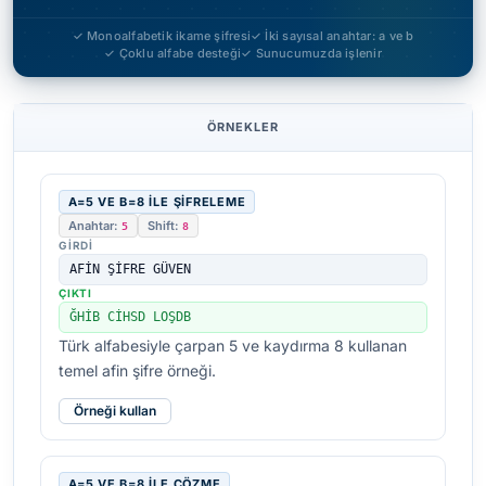
✓ Monoalfabetik ikame şifresi
✓ İki sayısal anahtar: a ve b
✓ Çoklu alfabe desteği
✓ Sunucumuzda işlenir
ÖRNEKLER
A=5 VE B=8 ILE ŞIFRELEME
Anahtar:
Shift:
5
8
GIRDI
AFİN ŞİFRE GÜVEN
ÇIKTI
ĞHİB CİHSD LOŞDB
Türk alfabesiyle çarpan 5 ve kaydırma 8 kullanan
temel afin şifre örneği.
Örneği kullan
A=5 VE B=8 ILE ÇÖZME