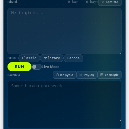
GIRDI
0 kar. · 0 bayt
Temizle
DENE:
Classic
Military
Decode
RUN
Live Mode
SONUÇ
Kopyala
Paylaş
Yerleştir