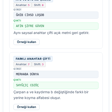
Anahtar:
Shift:
5
8
GIRDI
ĞHİB CİHSD LOŞDB
ÇIKTI
AFİN ŞİFRE GÜVEN
Aynı sayısal anahtar çifti açık metni geri getirir.
Örneği kullan
FARKLI ANAHTAR ÇIFTI
Anahtar:
Shift:
7
3
GIRDI
MERHABA DÜNYA
ÇIKTI
SHYĞÇIÇ CDZÖÇ
Çarpan a ve kaydırma b değiştiğinde farklı bir
yerine koyma alfabesi oluşur.
Örneği kullan