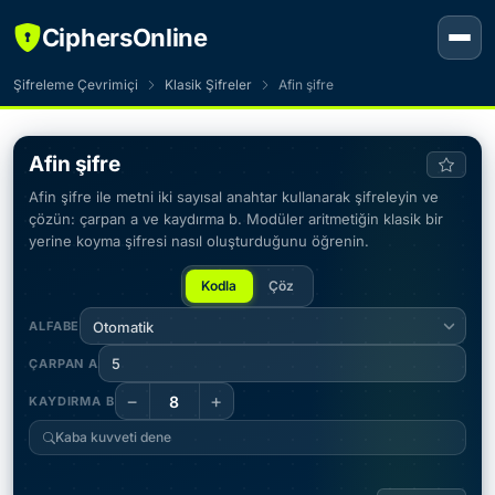
CiphersOnline
Şifreleme Çevrimiçi
Klasik Şifreler
Afin şifre
Afin şifre
Afin şifre ile metni iki sayısal anahtar kullanarak şifreleyin ve
çözün: çarpan a ve kaydırma b. Modüler aritmetiğin klasik bir
yerine koyma şifresi nasıl oluşturduğunu öğrenin.
Kodla
Çöz
ALFABE
Otomatik
ÇARPAN A
−
+
KAYDIRMA B
Kaba kuvveti dene