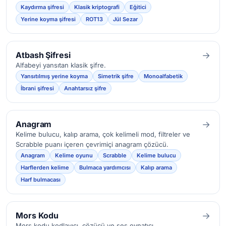
Kaydırma şifresi
Klasik kriptografi
Eğitici
Yerine koyma şifresi
ROT13
Jül Sezar
→
Atbash Şifresi
Alfabeyi yansıtan klasik şifre.
Yansıtılmış yerine koyma
Simetrik şifre
Monoalfabetik
İbrani şifresi
Anahtarsız şifre
→
Anagram
Kelime bulucu, kalıp arama, çok kelimeli mod, filtreler ve
Scrabble puanı içeren çevrimiçi anagram çözücü.
Anagram
Kelime oyunu
Scrabble
Kelime bulucu
Harflerden kelime
Bulmaca yardımcısı
Kalıp arama
Harf bulmacası
→
Mors Kodu
Mors kodu kodlayıcı, çözücü ve ses oynatıcı.