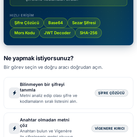
HIZLI ERIŞIM
Şifre Çözücü
Base64
Sezar Şifresi
Mors Kodu
JWT Decoder
SHA-256
Ne yapmak istiyorsunuz?
Bir görev seçin ve doğru aracı doğrudan açın.
Bilinmeyen bir şifreyi
tanımla
ŞIFRE ÇÖZÜCÜ
Metni analiz edip olası şifre ve
kodlamaların sıralı listesini alın.
Anahtar olmadan metni
çöz
VIGENERE KIRICI
Anahtarı bulun ve Vigenère
ile şifrelenmiş metni okuyun.