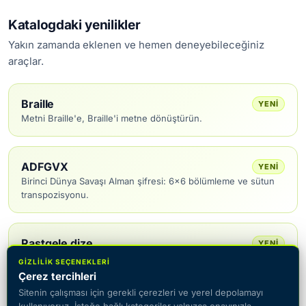
Katalogdaki yenilikler
Yakın zamanda eklenen ve hemen deneyebileceğiniz
araçlar.
Braille
YENI
Metni Braille'e, Braille'i metne dönüştürün.
ADFGVX
YENI
Birinci Dünya Savaşı Alman şifresi: 6×6 bölümleme ve sütun
transpozisyonu.
Rastgele dize
YENI
Tarayıcıda yerel olarak rastgele dizeler oluşturun.
GIZLILIK SEÇENEKLERI
Çerez tercihleri
Sitenin çalışması için gerekli çerezleri ve yerel depolamayı