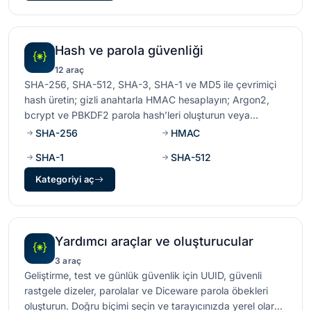
Hash ve parola güvenliği
12 araç
SHA-256, SHA-512, SHA-3, SHA-1 ve MD5 ile çevrimiçi
hash üretin; gizli anahtarla HMAC hesaplayın; Argon2,
bcrypt ve PBKDF2 parola hash’leri oluşturun veya
doğrulayın. Tüm hesaplamalar tarayıcınızda yerel olarak
SHA-256
HMAC
çalışır.
SHA-1
SHA-512
Kategoriyi aç
Yardımcı araçlar ve oluşturucular
3 araç
Geliştirme, test ve günlük güvenlik için UUID, güvenli
rastgele dizeler, parolalar ve Diceware parola öbekleri
oluşturun. Doğru biçimi seçin ve tarayıcınızda yerel olarak