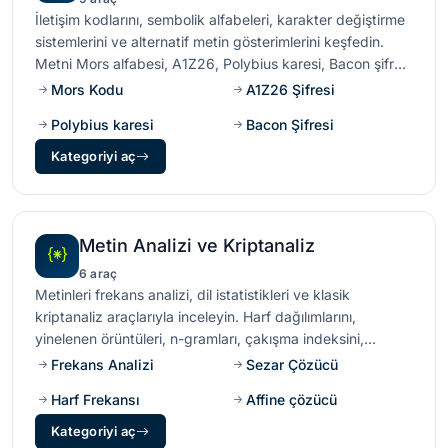
İletişim kodlarını, sembolik alfabeleri, karakter değiştirme
sistemlerini ve alternatif metin gösterimlerini keşfedin.
Metni Mors alfabesi, A1Z26, Polybius karesi, Bacon şifresi
ve iletişim, eğitim, bulmacalar ve gizli mesajlar için
Mors Kodu
A1Z26 Şifresi
kullanılan diğer tarihsel kodlama sistemleriyle dönüştürün.
Polybius karesi
Bacon Şifresi
Kategoriyi aç
Metin Analizi ve Kriptanaliz
6 araç
Metinleri frekans analizi, dil istatistikleri ve klasik
kriptanaliz araçlarıyla inceleyin. Harf dağılımlarını,
yinelenen örüntüleri, n-gramları, çakışma indeksini,
entropiyi ve tarihsel şifreleri tanımaya ya da kırmaya
Frekans Analizi
Sezar Çözücü
yardımcı olan ipuçlarını araştırın.
Harf Frekansı
Affine çözücü
Kategoriyi aç