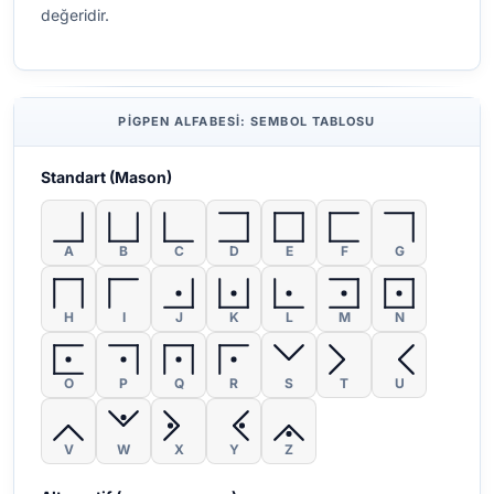
değeridir.
PIGPEN ALFABESI: SEMBOL TABLOSU
Standart (Mason)
A
B
C
D
E
F
G
H
I
J
K
L
M
N
O
P
Q
R
S
T
U
V
W
X
Y
Z