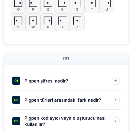
O
P
Q
R
S
T
U
V
W
X
Y
Z
SSS
Pigpen şifresi nedir?
Pigpen türleri arasındaki fark nedir?
Pigpen kodlayıcı veya oluşturucu nasıl
kullanılır?