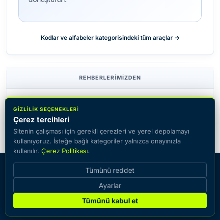
Kodlar ve alfabeler kategorisindeki tüm araçlar →
REHBERLERIMIZDEN
Kaçış odaları için en iyi 15 şifre
GIZLILIK SEÇENEKLERI
Çerez tercihleri
Sitenin çalışması için gerekli çerezleri ve yerel depolamayı
kullanıyoruz. İsteğe bağlı kategoriler yalnızca onayınızla
kullanılır.
Çerez Politikası
.
© 2026 CiphersOnline — metni çevrimiçi şifreleme ve şifre
Tümünü reddet
çözme imkânıyla popüler şifreleme sistemlerinin kataloğu.
Ayarlar
İletişim
Sözlük
Rehberler
Çerez Politikası
Gizlilik Politikası
Hizmet Şartları
Tümünü kabul et
Çerez ayarları
Site Haritası