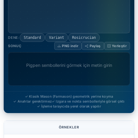
DENE:
Standard
Variant
Rosicrucian
SONUÇ
PNG indir
Paylaş
Yerleştir
Pigpen sembollerini görmek için metin girin
✓ Klasik Mason (Farmason) geometrik yerine koyma
✓ Anahtar gerektirmez
✓ Izgara ve nokta sembolleriyle görsel çıktı
✓ İşleme tarayıcıda yerel olarak yapılır
ÖRNEKLER