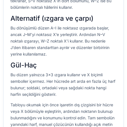
tekrarlar, S–V noktasız X’in dört bölümünü, W–Z ise bu
bölümlerin noktalı hâllerini kullanır.
Alternatif (ızgara ve çarpı)
Bu dönüşümlü düzen A–I ile noktasız ızgarada başlar,
ancak J–M’yi noktasız X’e yerleştirir. Ardından N–V
noktalı ızgarayı, W–Z noktalı X’i kullanır. Bu nedenle
J’den itibaren standarttan ayrılır ve düzenler birbirinin
yerine kullanılamaz.
Gül-Haç
Bu düzen yalnızca 3×3 ızgara kullanır ve X biçimli
semboller içermez. Her hücrede art arda en fazla üç harf
bulunur; soldaki, ortadaki veya sağdaki nokta hangi
harfin seçildiğini gösterir.
Tabloyu okumak için önce işaretin dış çizgisini bir hücre
veya X bölümüyle eşleştirin, ardından noktanın bulunup
bulunmadığını ve konumunu kontrol edin. Tam sembolün
yanındaki harf, manuel çözücünün kullandığı açık metin