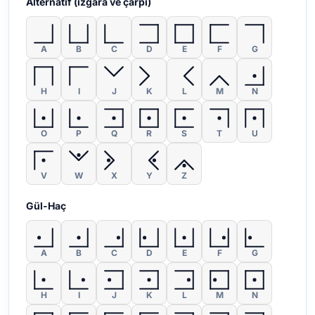
Alternatif (ızgara ve çarpı)
A
B
C
D
E
F
G
H
I
J
K
L
M
N
O
P
Q
R
S
T
U
V
W
X
Y
Z
Gül-Haç
A
B
C
D
E
F
G
H
I
J
K
L
M
N