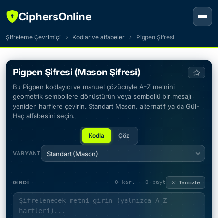
CiphersOnline
Şifreleme Çevrimiçi
Kodlar ve alfabeler
Pigpen Şifresi
Pigpen Şifresi (Mason Şifresi)
Bu Pigpen kodlayıcı ve manuel çözücüyle A–Z metnini
geometrik sembollere dönüştürün veya sembollü bir mesajı
yeniden harflere çevirin. Standart Mason, alternatif ya da Gül-
Haç alfabesini seçin.
Kodla
Çöz
VARYANT
Standart (Mason)
GIRDI
0 kar. · 0 bayt
Temizle