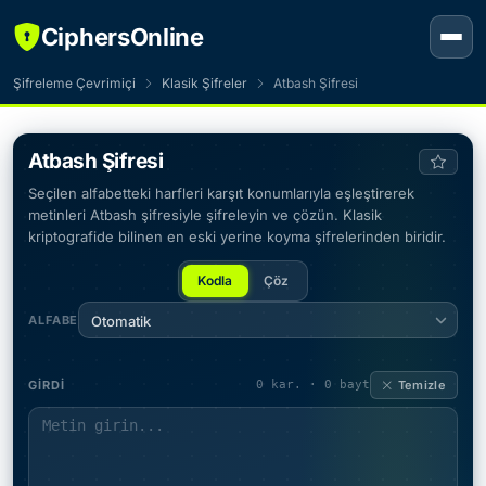
CiphersOnline
Şifreleme Çevrimiçi
Klasik Şifreler
Atbash Şifresi
Atbash Şifresi
Seçilen alfabetteki harfleri karşıt konumlarıyla eşleştirerek
metinleri Atbash şifresiyle şifreleyin ve çözün. Klasik
kriptografide bilinen en eski yerine koyma şifrelerinden biridir.
Kodla
Çöz
ALFABE
Otomatik
GIRDI
0 kar. · 0 bayt
Temizle