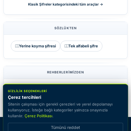
Klasik Şifreler kategorisindeki tüm araçlar →
SÖZLÜKTEN
Yerine koyma şifresi
Tek alfabeli şifre
REHBERLERIMIZDEN
Kaçış odaları için en iyi 15 şifre
GIZLILIK SEÇENEKLERI
Çerez tercihleri
Sitenin çalışması için gerekli çerezleri ve yerel depolamayı
kullanıyoruz. İsteğe bağlı kategoriler yalnızca onayınızla
kullanılır.
Çerez Politikası
.
© 2026 CiphersOnline — metni çevrimiçi şifreleme ve şifre
Tümünü reddet