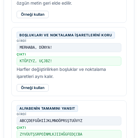
özgün metin geri elde edilir.
Örneği kullan
BOŞLUKLARI VE NOKTALAMA IŞARETLERINI KORU
GIRDI
MERHABA, DÜNYA!
ÇIKTI
KTĞPZYZ, UÇJBZ!
Harfler değiştirilirken boşluklar ve noktalama
işaretleri aynı kalır.
Örneği kullan
ALFABENIN TAMAMINI YANSIT
GIRDI
ABCÇDEFGĞHIİJKLMNOÖPRSŞTUÜVYZ
ÇIKTI
ZYVÜUTŞSRPOİNMLKJIIHĞGFEDÇCBA