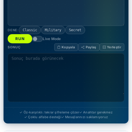
DENE:
Classic
Military
Secret
RUN
Live Mode
SONUÇ
Kopyala
Paylaş
Yerleştir
✓ Öz-karşılıklı: tekrar şifreleme çözer
✓ Anahtar gerekmez
✓ Çoklu alfabe desteği
✓ Mesajlarınızı saklamıyoruz