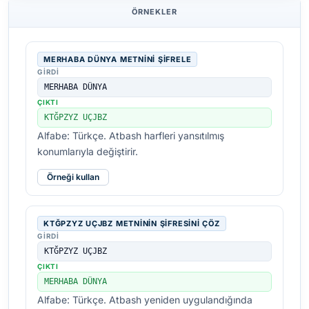
ÖRNEKLER
MERHABA DÜNYA METNINI ŞIFRELE
GIRDI
MERHABA DÜNYA
ÇIKTI
KTĞPZYZ UÇJBZ
Alfabe: Türkçe. Atbash harfleri yansıtılmış
konumlarıyla değiştirir.
Örneği kullan
KTĞPZYZ UÇJBZ METNININ ŞIFRESINI ÇÖZ
GIRDI
KTĞPZYZ UÇJBZ
ÇIKTI
MERHABA DÜNYA
Alfabe: Türkçe. Atbash yeniden uygulandığında