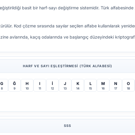
eğiştirildiği basit bir harf-sayı değiştirme sistemidir. Türk alfabes
rülür. Kod çözme sırasında sayılar seçilen alfabe kullanılarak yeniden 
ine avlarında, kaçış odalarında ve başlangıç düzeyindeki kriptografi ç
HARF VE SAYI EŞLEŞTIRMESI (TÜRK ALFABESI)
G
Ğ
H
I
İ
J
K
L
M
N
O
8
9
10
11
12
13
14
15
16
17
18
SSS