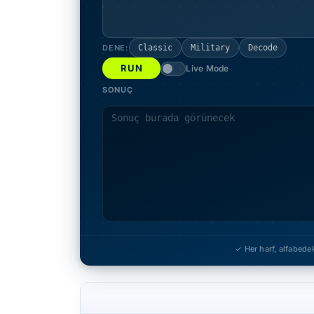
DENE:
Classic
Military
Decode
RUN
Live Mode
SONUÇ
✓ Her harf, alfabede