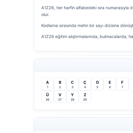
A1Z26, her harfin alfabedeki sıra numarasıyla d
olur.
Kodlama sırasında metin bir sayı dizisine dönüştü
A1Z26 eğitim alıştırmalarında, bulmacalarda, haz
A
B
C
Ç
D
E
F
1
2
3
4
5
6
7
Ü
V
Y
Z
26
27
28
29