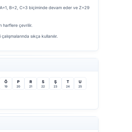
inde A=1, B=2, C=3 biçiminde devam eder ve Z=29
harflere çevrilir.
alışmalarında sıkça kullanılır.
Ö
P
R
S
Ş
T
U
19
20
21
22
23
24
25