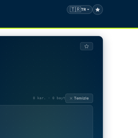
🇹🇷
TR
Temizle
0 kar. · 0 bayt