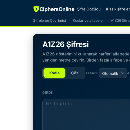
CiphersOnline
Şifre Çözücü
Klasik şifreler
Şifreleme Çevrimiçi
Kodlar ve alfabeler
A1Z26 Şifre
A1Z26 Şifresi
A1Z26 gösterimini kullanarak harfleri alfabedeki
yeniden metne çevirin. Birden fazla alfabe ve öze
Kodla
Çöz
ALFABE
Otomatik
A
GIRDI