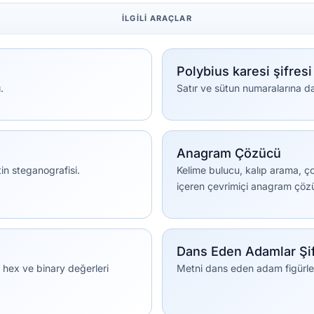
İLGILI ARAÇLAR
Polybius karesi şifresi
.
Satır ve sütun numaralarına da
Anagram Çözücü
in steganografisi.
Kelime bulucu, kalıp arama, ço
içeren çevrimiçi anagram çöz
Dans Eden Adamlar Şif
 hex ve binary değerleri
Metni dans eden adam figürler