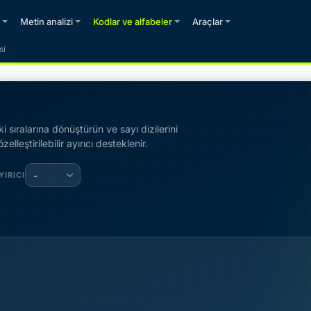
Metin analizi
Kodlar ve alfabeler
Araçlar
si
 sıralarına dönüştürün ve sayı dizilerini
lleştirilebilir ayırıcı desteklenir.
YIRICI
-