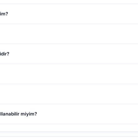
yim?
idir?
ullanabilir miyim?