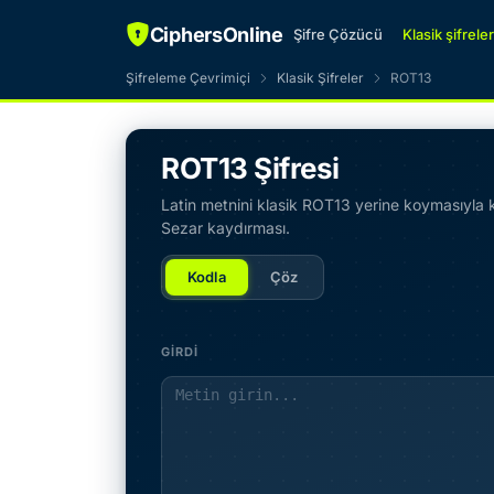
CiphersOnline
Şifre Çözücü
Klasik şifreler
Şifreleme Çevrimiçi
Klasik Şifreler
ROT13
ROT13 Şifresi
Latin metnini klasik ROT13 yerine koymasıyla k
Sezar kaydırması.
Kodla
Çöz
GIRDI