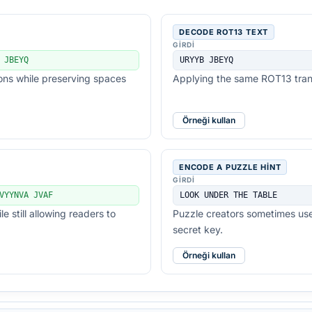
DECODE ROT13 TEXT
GIRDI
 JBEYQ
URYYB JBEYQ
ions while preserving spaces
Applying the same ROT13 trans
Örneği kullan
ENCODE A PUZZLE HINT
GIRDI
VYYNVA JVAF
LOOK UNDER THE TABLE
 still allowing readers to
Puzzle creators sometimes use
secret key.
Örneği kullan