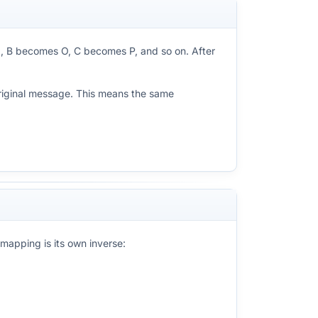
s N, B becomes O, C becomes P, and so on. After
 original message. This means the same
 mapping is its own inverse: