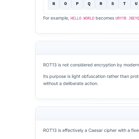
N
O
P
Q
R
S
T
U
For example,
becomes
HELLO WORLD
URYYB JBEY
ROT13 is not considered encryption by modern s
Its purpose is light obfuscation rather than prot
without a deliberate action.
ROT13 is effectively a Caesar cipher with a fixed