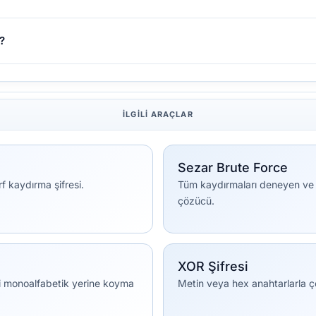
?
İLGILI ARAÇLAR
Sezar Brute Force
f kaydırma şifresi.
Tüm kaydırmaları deneyen ve en
çözücü.
XOR Şifresi
içi monoalfabetik yerine koyma
Metin veya hex anahtarlarla 