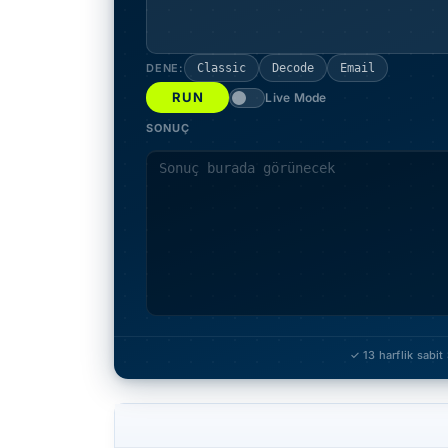
DENE:
Classic
Decode
Email
RUN
Live Mode
SONUÇ
✓ 13 harflik sabit