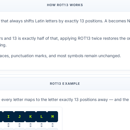
HOW ROT13 WORKS
r that always shifts Latin letters by exactly 13 positions. A become
rs and 13 is exactly half of that, applying ROT13 twice restores the
ing.
paces, punctuation marks, and most symbols remain unchanged.
ROT13 EXAMPLE
 every letter maps to the letter exactly 13 positions away — and the
I
J
K
L
M
↕
↕
↕
↕
↕