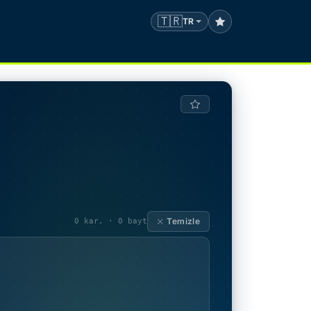
🇹🇷
TR
Temizle
0 kar. · 0 bayt