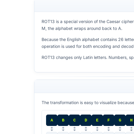
ROT13 is a special version of the Caesar ciphe
M, the alphabet wraps around back to A.
Because the English alphabet contains 26 lette
operation is used for both encoding and decod
ROT13 changes only Latin letters. Numbers, s
The transformation is easy to visualize because
A
B
C
D
E
F
G
H
↕
↕
↕
↕
↕
↕
↕
↕