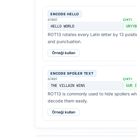
ENCODE HELLO
GIRDI
ÇIKTI
HELLO WORLD
URYYB
ROT13 rotates every Latin letter by 13 posit
and punctuation.
Örneği kullan
ENCODE SPOILER TEXT
GIRDI
ÇIKTI
THE VILLAIN WINS
GUR I
ROT13 is commonly used to hide spoilers while
decode them easily.
Örneği kullan