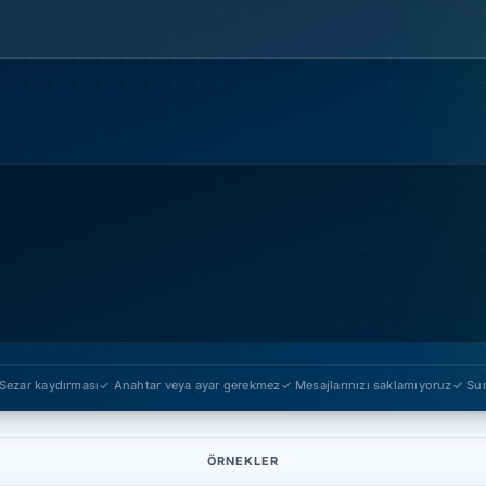
 Sezar kaydırması
✓ Anahtar veya ayar gerekmez
✓ Mesajlarınızı saklamıyoruz
✓ Sun
ÖRNEKLER