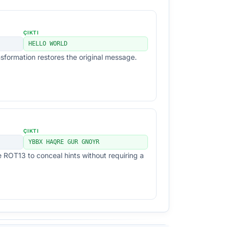
ÇIKTI
HELLO WORLD
formation restores the original message.
ÇIKTI
YBBX HAQRE GUR GNOYR
 ROT13 to conceal hints without requiring a