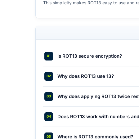
This simplicity makes ROT13 easy to use and reco
Is ROT13 secure encryption?
Why does ROT13 use 13?
Why does applying ROT13 twice resto
Does ROT13 work with numbers and
Where is ROT13 commonly used?