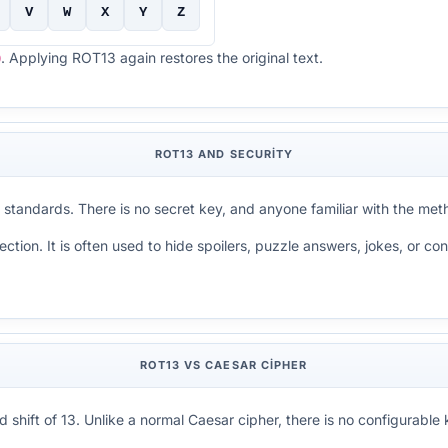
V
W
X
Y
Z
. Applying ROT13 again restores the original text.
Q
ROT13 AND SECURITY
tandards. There is no secret key, and anyone familiar with the metho
ection. It is often used to hide spoilers, puzzle answers, jokes, or co
ROT13 VS CAESAR CIPHER
 shift of 13. Unlike a normal Caesar cipher, there is no configurable k