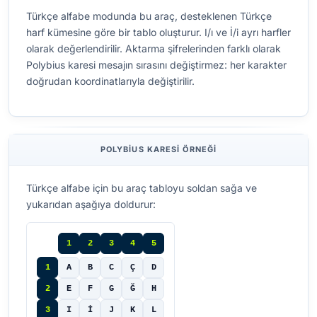
Türkçe alfabe modunda bu araç, desteklenen Türkçe
harf kümesine göre bir tablo oluşturur. I/ı ve İ/i ayrı harfler
olarak değerlendirilir. Aktarma şifrelerinden farklı olarak
Polybius karesi mesajın sırasını değiştirmez: her karakter
doğrudan koordinatlarıyla değiştirilir.
POLYBIUS KARESI ÖRNEĞI
Türkçe alfabe için bu araç tabloyu soldan sağa ve
yukarıdan aşağıya doldurur:
1
2
3
4
5
1
A
B
C
Ç
D
2
E
F
G
Ğ
H
3
I
İ
J
K
L