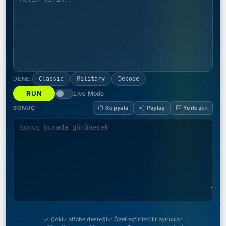
DENE:
Classic
Military
Decode
RUN
Live Mode
SONUÇ
Kopyala
Paylaş
Yerleştir
✓ Çoklu alfabe desteği
✓ Özelleştirilebilir ayırıcılar