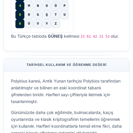
4
M
N
O
Ö
P
5
R
S
Ş
T
U
6
Ü
V
Y
Z
Bu Türkçe tabloda
GÜNEŞ
kelimesi
olur.
23 61 42 21 53
TARIHSEL KULLANIM VE ÖĞRENME DEĞERI
Polybius karesi, Antik Yunan tarihçisi Polybios tarafından
anlatılmıştır ve bilinen en eski koordinat tabanlı
şifrelerden biridir. Harfleri sayı çiftleriyle iletmek için
tasarlanmıştır.
Günümüzde daha çok eğitimde, bulmacalarda, kaçış
oyunlarında ve klasik kriptografinin temellerini öğrenmek
için kullanılır. Harfleri koordinatlarla temsil etme fikri, daha
sonraki birçok şifreleme sistemini etkilemiştir.