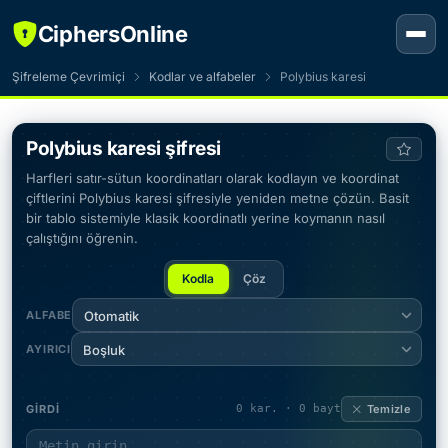
CiphersOnline
Şifreleme Çevrimiçi
Kodlar ve alfabeler
Polybius karesi
Polybius karesi şifresi
Harfleri satır-sütun koordinatları olarak kodlayın ve koordinat
çiftlerini Polybius karesi şifresiyle yeniden metne çözün. Basit
bir tablo sistemiyle klasik koordinatlı yerine koymanın nasıl
çalıştığını öğrenin.
Kodla
Çöz
ALFABE
Otomatik
AYIRICI
Boşluk
GIRDI
0 kar. · 0 bayt
Temizle