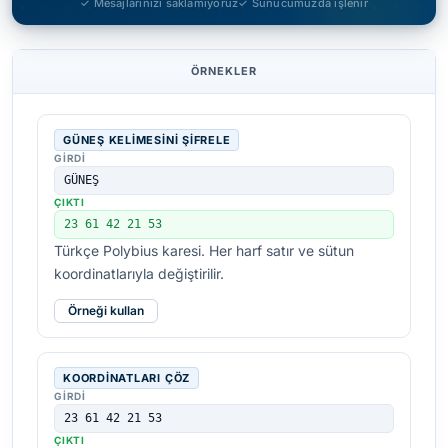
✓ Mesajlarınızı saklamıyoruz
✓ Sunucumuzda işlenir
ÖRNEKLER
GÜNEŞ KELIMESINI ŞIFRELE
GIRDI
GÜNEŞ
ÇIKTI
23 61 42 21 53
Türkçe Polybius karesi. Her harf satır ve sütun
koordinatlarıyla değiştirilir.
Örneği kullan
KOORDINATLARI ÇÖZ
GIRDI
23 61 42 21 53
ÇIKTI