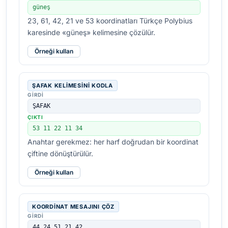
güneş
23, 61, 42, 21 ve 53 koordinatları Türkçe Polybius
karesinde «güneş» kelimesine çözülür.
Örneği kullan
ŞAFAK KELIMESINI KODLA
GIRDI
ŞAFAK
ÇIKTI
53 11 22 11 34
Anahtar gerekmez: her harf doğrudan bir koordinat
çiftine dönüştürülür.
Örneği kullan
KOORDINAT MESAJINI ÇÖZ
GIRDI
44 24 51 21 42