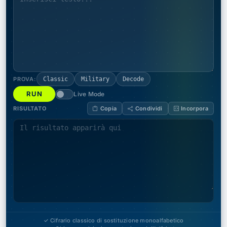
PROVA:
Classic
Military
Decode
RUN
Live Mode
RISULTATO
Copia
Condividi
Incorpora
✓ Cifrario classico di sostituzione monoalfabetico