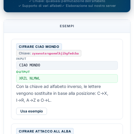
✓ Chiave: qualsiasi permutazione dell'alfabeto
✓ Supporto di vari alfabeti
✓ Elaborazione sul nostro server
ESEMPI
CIFRARE CIAO MONDO
Chiave:
zyxwvutsrqponmlkjihgfedcba
INPUT
CIAO MONDO
OUTPUT
XRZL NLMWL
Con la chiave ad alfabeto inverso, le lettere
vengono sostituite in base alla posizione: C→X,
I→R, A→Z e O→L.
Usa esempio
CIFRARE ATTACCO ALL ALBA