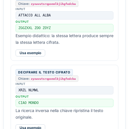
Chiave:
zyxwvutsrqponmlkjihgfedcba
INPUT
ATTACCO ALL ALBA
OUTPUT
ZGGZXXL ZOO ZOYZ
Esempio didattico: la stessa lettera produce sempre
la stessa lettera cifrata.
Usa esempio
DECIFRARE IL TESTO CIFRATO
Chiave:
zyxwvutsrqponmlkjihgfedcba
INPUT
XRZL NLMWL
OUTPUT
CIAO MONDO
La ricerca inversa nella chiave ripristina il testo
originale.
Usa esempio