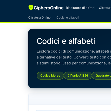
CiphersOnline
Risolutore di cifrari
Cifratu
Cifratura Online
Codici e alfabeti
Codici e alfabeti
Esplora codici di comunicazione, alfabeti s
alternative del testo. Converti testo con c
sistemi storici usati per comunicazione, i
Codice Morse
Cifrario A1Z26
Quadrato di