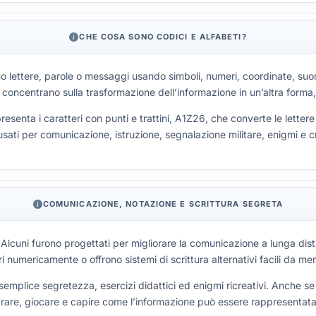
CHE COSA SONO CODICI E ALFABETI?
o lettere, parole o messaggi usando simboli, numeri, coordinate, suon
i si concentrano sulla trasformazione dell’informazione in un’altra for
esenta i caratteri con punti e trattini, A1Z26, che converte le lettere
usati per comunicazione, istruzione, segnalazione militare, enigmi e cr
COMUNICAZIONE, NOTAZIONE E SCRITTURA SEGRETA
i. Alcuni furono progettati per migliorare la comunicazione a lunga dis
i numericamente o offrono sistemi di scrittura alternativi facili da me
a semplice segretezza, esercizi didattici ed enigmi ricreativi. Anche
arare, giocare e capire come l’informazione può essere rappresentata 