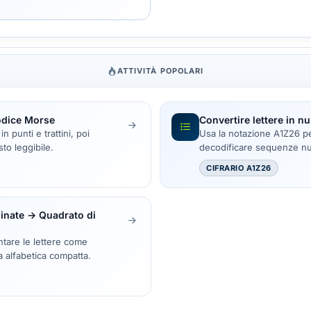
ATTIVITÀ POPOLARI
odice Morse
Convertire lettere in n
n punti e trattini, poi
Usa la notazione A1Z26 pe
to leggibile.
decodificare sequenze num
CIFRARIO A1Z26
dinate → Quadrato di
ntare le lettere come
a alfabetica compatta.