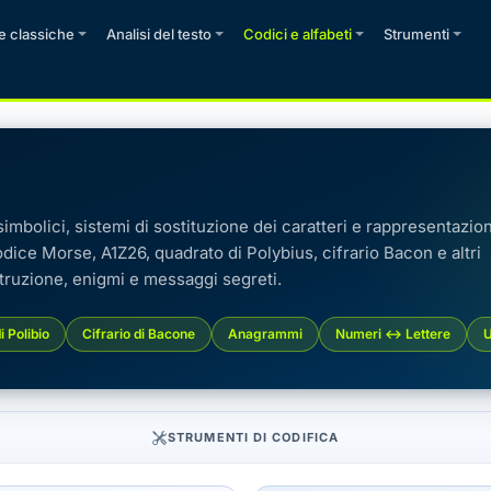
re classiche
Analisi del testo
Codici e alfabeti
Strumenti
imbolici, sistemi di sostituzione dei caratteri e rappresentazion
odice Morse, A1Z26, quadrato di Polybius, cifrario Bacon e altri
struzione, enigmi e messaggi segreti.
 Polibio
Cifrario di Bacone
Anagrammi
Numeri ↔ Lettere
U
STRUMENTI DI CODIFICA