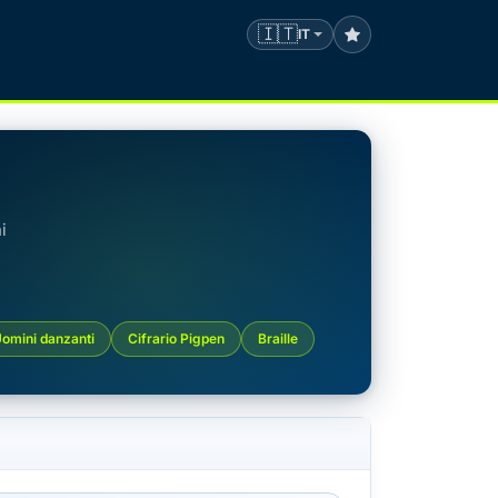
🇮🇹
IT
i
omini danzanti
Cifrario Pigpen
Braille