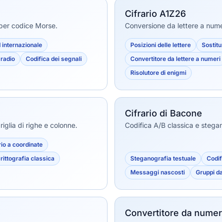
Cifrario A1Z26
 per codice Morse.
Conversione da lettere a numer
 internazionale
Posizioni delle lettere
Sostit
radio
Codifica dei segnali
Convertitore da lettere a numeri
Risolutore di enigmi
Cifrario di Bacone
iglia di righe e colonne.
Codifica A/B classica e stegano
rio a coordinate
rittografia classica
Steganografia testuale
Codif
Messaggi nascosti
Gruppi da
Convertitore da numeri