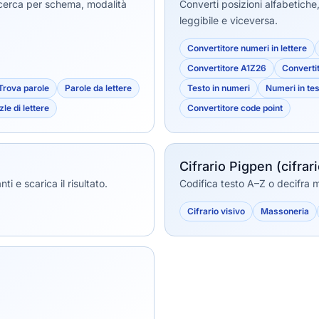
icerca per schema, modalità
Converti posizioni alfabetiche
leggibile e viceversa.
Convertitore numeri in lettere
Convertitore A1Z26
Converti
Trova parole
Parole da lettere
Testo in numeri
Numeri in te
le di lettere
Convertitore code point
Cifrario Pigpen (cifra
i e scarica il risultato.
Codifica testo A–Z o decifra 
Cifrario visivo
Massoneria