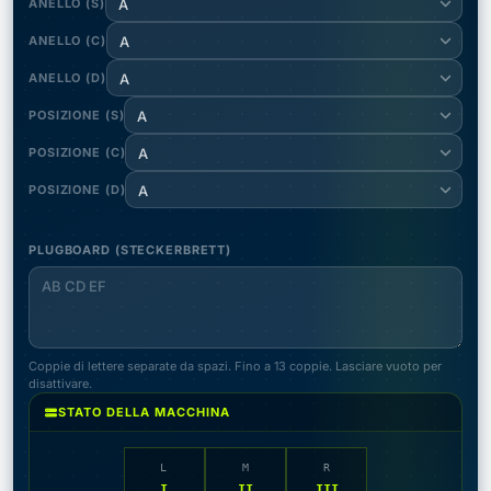
ANELLO (S)
A
ANELLO (C)
A
ANELLO (D)
A
POSIZIONE (S)
A
POSIZIONE (C)
A
POSIZIONE (D)
A
PLUGBOARD (STECKERBRETT)
Coppie di lettere separate da spazi. Fino a 13 coppie. Lasciare vuoto per
disattivare.
STATO DELLA MACCHINA
L
M
R
I
II
III