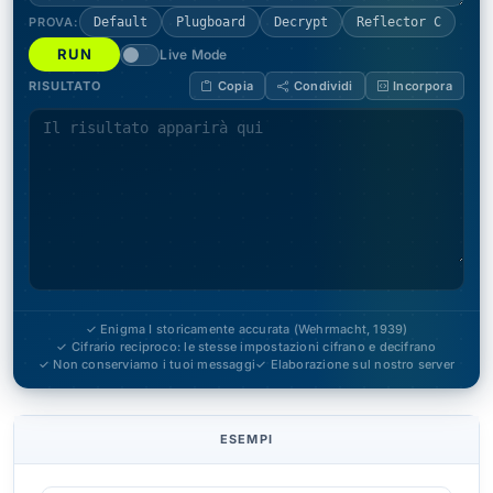
PROVA:
Default
Plugboard
Decrypt
Reflector C
RUN
Live Mode
RISULTATO
Copia
Condividi
Incorpora
✓ Enigma I storicamente accurata (Wehrmacht, 1939)
✓ Cifrario reciproco: le stesse impostazioni cifrano e decifrano
✓ Non conserviamo i tuoi messaggi
✓ Elaborazione sul nostro server
ESEMPI