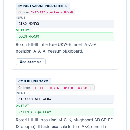
IMPOSTAZIONI PREDEFINITE
Chiave:
I-II-III · A-A-A · UKW-B
INPUT
CIAO MONDO
OUTPUT
QOZM HKRUM
Rotori I-II-III, riflettore UKW-B, anelli A-A-A,
posizioni A-A-A, nessun plugboard.
Usa esempio
CON PLUGBOARD
Chiave:
I-II-III · M-C-K · UKW-B · AB CD EF
INPUT
ATTACCO ALL ALBA
OUTPUT
VXLLMJV CQW LEWV
Rotori I-II-III, posizioni M-C-K, plugboard AB CD EF
(3 coppie). Il testo usa solo lettere A-Z, come la