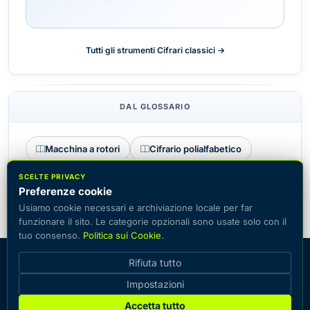
Tutti gli strumenti Cifrari classici →
DAL GLOSSARIO
Macchina a rotori
Cifrario polialfabetico
Cifrario a sostituzione
SCELTE PRIVACY
Preferenze cookie
Usiamo cookie necessari e archiviazione locale per far
funzionare il sito. Le categorie opzionali sono usate solo con il
tuo consenso.
Politica sui Cookie
.
© 2026 CiphersOnline — catalogo dei sistemi di crittografia più
Rifiuta tutto
diffusi con la possibilità di cifrare e decifrare testo online.
Impostazioni
Contatti
Glossario
Guide
Politica sui Cookie
Informativa sulla Privacy
Accetta tutto