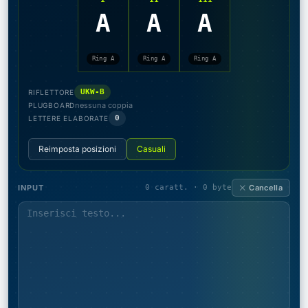
A
A
A
Ring A
Ring A
Ring A
UKW-B
RIFLETTORE
nessuna coppia
PLUGBOARD
0
LETTERE ELABORATE
Reimposta posizioni
Casuali
INPUT
0 caratt. · 0 byte
Cancella