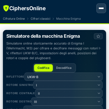
CiphersOnline
Cifratura Online
Cifrari classici
Macchina Enigma
Simulatore della macchina Enigma
Simulatore online storicamente accurato di Enigma I
(Wehrmacht, M3) per cifrare e decifrare messaggi con rotori I-
V, riflettori UKW-B/C, impostazioni degli anelli, posizioni dei
rotori e coppie del plugboard.
Codifica
Decodifica
RIFLETTORE
UKW-B
ROTORE SINISTRO
I
ROTORE CENTRALE
II
ROTORE DESTRO
III