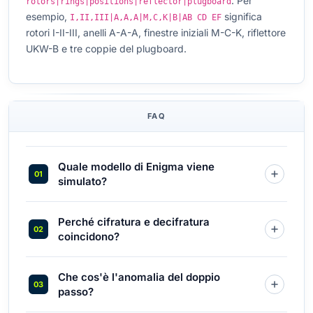
. Per
rotors|rings|positions|reflector|plugboard
esempio,
significa
I,II,III|A,A,A|M,C,K|B|AB CD EF
rotori I-II-III, anelli A-A-A, finestre iniziali M-C-K, riflettore
UKW-B e tre coppie del plugboard.
FAQ
Quale modello di Enigma viene
simulato?
Perché cifratura e decifratura
coincidono?
Che cos'è l'anomalia del doppio
passo?