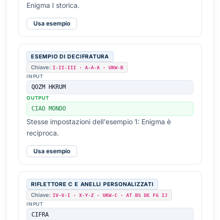
Enigma I storica.
Usa esempio
ESEMPIO DI DECIFRATURA
Chiave:
I-II-III · A-A-A · UKW-B
INPUT
QOZM HKRUM
OUTPUT
CIAO MONDO
Stesse impostazioni dell'esempio 1: Enigma è
reciproca.
Usa esempio
RIFLETTORE C E ANELLI PERSONALIZZATI
Chiave:
IV-V-I · X-Y-Z · UKW-C · AT BS DE FG IJ
INPUT
CIFRA