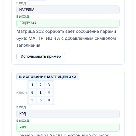
ВХОД
МАТРИЦА
ВЫХОД
ЁЯЩПУЗАА
Матрица 2x2 обрабатывает сообщение парами
букв: МА, ТР, ИЦ и А с добавленным символом
заполнения.
Использовать пример
ШИФРОВАНИЕ МАТРИЦЕЙ 3X3
1
2
3
0
1
4
КЛЮЧ
5
6
0
ВХОД
КОД
ВЫХОД
УЮМ
Пример шифра Хилла с матрицей 3x3. Блок