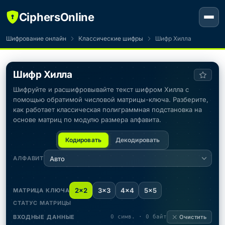
CiphersOnline
Шифрование онлайн
Классические шифры
Шифр Хилла
Шифр Хилла
Шифруйте и расшифровывайте текст шифром Хилла с
помощью обратимой числовой матрицы-ключа. Разберите,
как работает классическая полиграммная подстановка на
основе матриц по модулю размера алфавита.
Кодировать
Декодировать
АЛФАВИТ
Авто
2×2
3×3
4×4
5×5
МАТРИЦА КЛЮЧА
СТАТУС МАТРИЦЫ
ВХОДНЫЕ ДАННЫЕ
0 симв. · 0 байт
Очистить