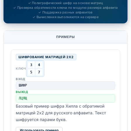
✓ Полиграфический шифр на основе матриц
✓ Проверка обратимости ключа по модулю размера алфавита
✓ Поддержка разных алфавитов
✓ Вычисления выполняются на сервере
ПРИМЕРЫ
ШИФРОВАНИЕ МАТРИЦЕЙ 2X2
3
4
КЛЮЧ
5
7
ВХОД
ШИФР
ВЫХОД
ЛЦЯЩ
Базовый пример шифра Хилла с обратимой
матрицей 2x2 для русского алфавита. Текст
шифруется парами букв.
Использовать пример