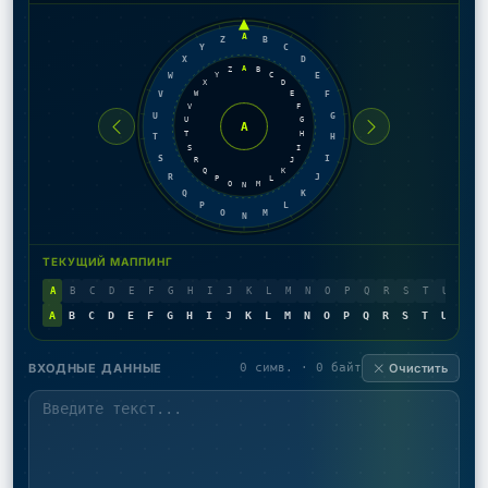
A
Z
B
Y
C
X
D
A
Z
B
Y
C
W
E
X
D
W
E
V
F
V
F
U
G
U
G
A
T
H
T
H
S
I
S
I
R
J
Q
K
R
J
P
L
O
M
N
Q
K
P
L
O
M
N
ТЕКУЩИЙ МАППИНГ
A
B
C
D
E
F
G
H
I
J
K
L
M
N
O
P
Q
R
S
T
U
V
W
A
B
C
D
E
F
G
H
I
J
K
L
M
N
O
P
Q
R
S
T
U
V
W
ВХОДНЫЕ ДАННЫЕ
0 симв. · 0 байт
Очистить