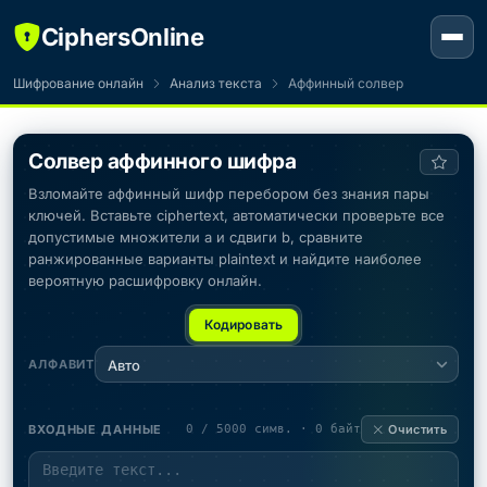
CiphersOnline
Шифрование онлайн
Анализ текста
Аффинный солвер
Солвер аффинного шифра
Взломайте аффинный шифр перебором без знания пары
ключей. Вставьте ciphertext, автоматически проверьте все
допустимые множители a и сдвиги b, сравните
ранжированные варианты plaintext и найдите наиболее
вероятную расшифровку онлайн.
Кодировать
АЛФАВИТ
Авто
ВХОДНЫЕ ДАННЫЕ
0 / 5000 симв. · 0 байт
Очистить