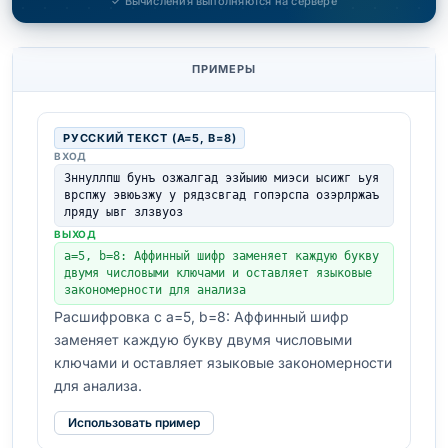
✓ Вычисления выполняются на сервере
ПРИМЕРЫ
РУССКИЙ ТЕКСТ (A=5, B=8)
ВХОД
Зннуллпш бунъ озжалгад эзйыию миэси ысижг ьуя
врспжу эвюьзжу у рядзсвгад гопэрспа озэрлржаъ
лряду ывг злзвуоз
ВЫХОД
a=5, b=8: Аффинный шифр заменяет каждую букву 
двумя числовыми ключами и оставляет языковые 
закономерности для анализа
Расшифровка с a=5, b=8: Аффинный шифр
заменяет каждую букву двумя числовыми
ключами и оставляет языковые закономерности
для анализа.
Использовать пример