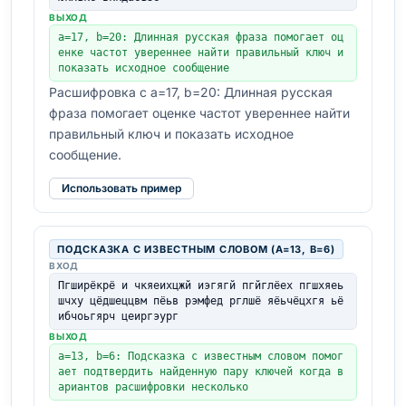
ВЫХОД
a=17, b=20: Длинная русская фраза помогает оц
енке частот увереннее найти правильный ключ и 
показать исходное сообщение
Расшифровка с a=17, b=20: Длинная русская
фраза помогает оценке частот увереннее найти
правильный ключ и показать исходное
сообщение.
Использовать пример
ПОДСКАЗКА С ИЗВЕСТНЫМ СЛОВОМ (A=13, B=6)
ВХОД
Пгширёкрё и чкяеихцжй иэгягй пгйглёех пгшхяеь
шчху цёдшеццвм пёьв рэмфед рглшё яёьчёцхгя ьё
ибчоьгярч цеиргэург
ВЫХОД
a=13, b=6: Подсказка с известным словом помог
ает подтвердить найденную пару ключей когда в
ариантов расшифровки несколько