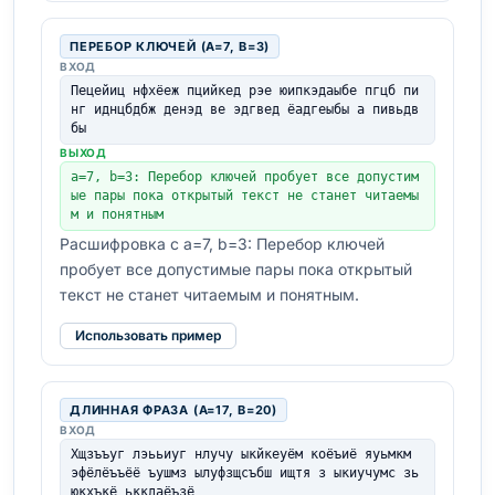
ПЕРЕБОР КЛЮЧЕЙ (A=7, B=3)
ВХОД
Пецейиц нфхёеж пцийкед рэе юипкэдаыбе пгцб пи
нг иднцбдбж денэд ве эдгвед ёадгеыбы а пивьдв
бы
ВЫХОД
a=7, b=3: Перебор ключей пробует все допустим
ые пары пока открытый текст не станет читаемы
м и понятным
Расшифровка с a=7, b=3: Перебор ключей
пробует все допустимые пары пока открытый
текст не станет читаемым и понятным.
Использовать пример
ДЛИННАЯ ФРАЗА (A=17, B=20)
ВХОД
Хщзъъуг лэььиуг нлучу ыкйкеуём коёъиё яуьмкм 
эфёлёъъёё ъушмз ылуфзщсъбш ищтя з ыкиучумс зь
юкхъкё ьккдаёъзё