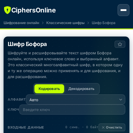
CiphersOnline
Шифрование онлайн
Классические шифры
Шифр Бофора
Шифр Бофора
Шифруйте и расшифровывайте текст шифром Бофора
онлайн, используя ключевое слово и выбранный алфавит.
Это классический многоалфавитный шифр, в котором одну
и ту же операцию можно применять и для шифрования, и
для расшифрования.
Кодировать
Декодировать
АЛФАВИТ
Авто
КЛЮЧ
ВХОДНЫЕ ДАННЫЕ
0 симв. · 0 байт
Очистить