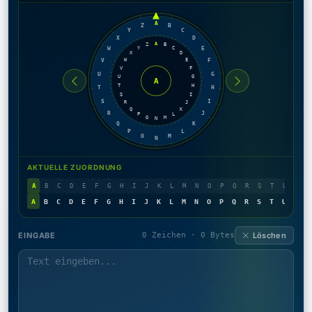
A
Z
B
Y
C
X
D
A
Z
B
Y
C
W
E
X
D
W
E
V
F
V
F
U
G
U
G
A
T
H
T
H
S
I
S
I
R
J
Q
K
R
J
P
L
O
M
N
Q
K
P
L
O
M
N
AKTUELLE ZUORDNUNG
A
B
C
D
E
F
G
H
I
J
K
L
M
N
O
P
Q
R
S
T
U
V
W
A
B
C
D
E
F
G
H
I
J
K
L
M
N
O
P
Q
R
S
T
U
V
W
EINGABE
0 Zeichen · 0 Bytes
Löschen