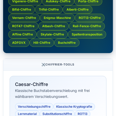
Vigenere-Chiffre
Autokey-Chiffre
Porta-Chiffre
Bifid-Chiffre
Trifid-Chiffre
Alberti-Chiffre
Vernam-Chiffre
Enigma-Maschine
ROT13-Chiffre
ROT47-Chiffre
Atbash-Chiffre
Rail-Fence-Chiffre
Affine Chiffre
Skytale-Chiffre
Spaltentransposition
ADFGVX
Hill-Chiffre
Buchchiffre
CHIFFRIER-TOOLS
Caesar-Chiffre
Klassische Buchstabenverschiebung mit frei
wählbarem Verschiebungswert.
Verschiebungschiffre
Klassische Kryptografie
Lernmaterial
Substitutionschiffre
ROT13