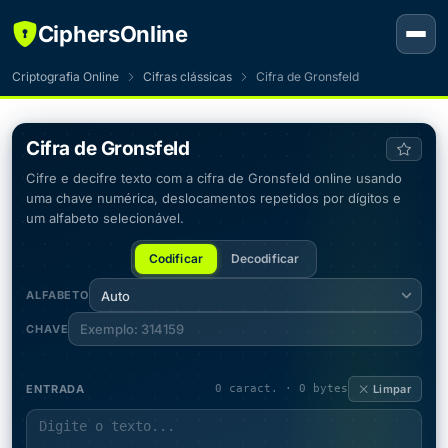
CiphersOnline
Criptografia Online
Cifras clássicas
Cifra de Gronsfeld
Cifra de Gronsfeld
Cifre e decifre texto com a cifra de Gronsfeld online usando
uma chave numérica, deslocamentos repetidos por dígitos e
um alfabeto selecionável.
Codificar
Decodificar
ALFABETO
Auto
CHAVE
ENTRADA
0 caract. · 0 bytes
Limpar