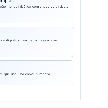
simples
uição monoalfabética com chave de alfabeto
o por dígrafos com matriz baseada em
nere que usa uma chave numérica.