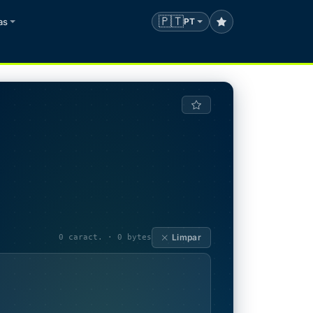
🇵🇹
as
PT
Limpar
0 caract. · 0 bytes