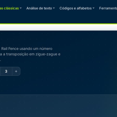
as clássicas
Análise de texto
Códigos e alfabetos
Ferrament
ra Rail Fence usando um número
na a transposição em zigue-zague e
.
+