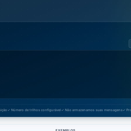
sição
✓ Número de trilhos configurável
✓ Não armazenamos suas mensagens
✓ Pr
EXEMPLOS