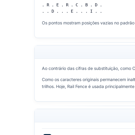
. R . E . R . C . B . D .

. . D . . . E . . . I . .
Os pontos mostram posições vazias no padrão em
Ao contrário das cifras de substituição, como 
Como os caracteres originais permanecem inalte
trilhos. Hoje, Rail Fence é usada principalment