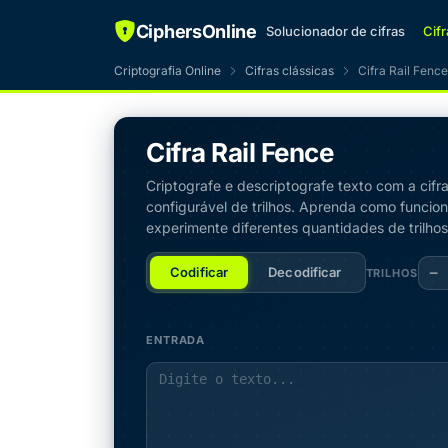
CiphersOnline
Solucionador de cifras
Cifr
Criptografia Online
Cifras clássicas
Cifra Rail Fence
Cifra Rail Fence
Criptografe e descriptografe texto com a cif
configurável de trilhos. Aprenda como funcio
experimente diferentes quantidades de trilhos
−
Codificar
Decodificar
TRILHOS
ENTRADA