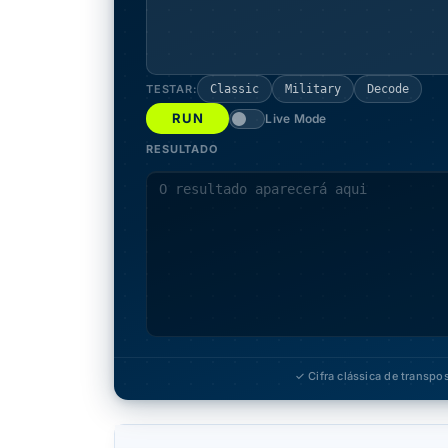
TESTAR:
Classic
Military
Decode
RUN
Live Mode
RESULTADO
✓ Cifra clássica de transpo