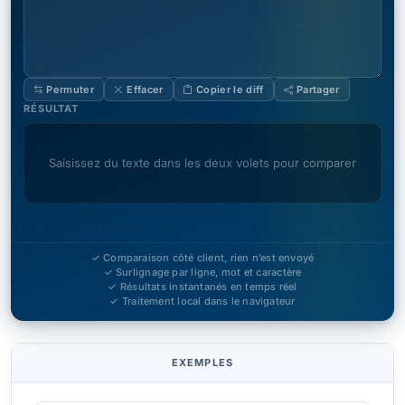
Permuter
Effacer
Copier le diff
Partager
RÉSULTAT
Saisissez du texte dans les deux volets pour comparer
✓ Comparaison côté client, rien n’est envoyé
✓ Surlignage par ligne, mot et caractère
✓ Résultats instantanés en temps réel
✓ Traitement local dans le navigateur
EXEMPLES