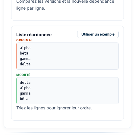
Comparez les versions et la nouvelle dépendance
ligne par ligne.
Liste réordonnée
Utiliser un exemple
ORIGINAL
alpha

bêta

gamma

delta
MODIFIÉ
delta

alpha

gamma

bêta
Triez les lignes pour ignorer leur ordre.