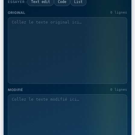
ESSAYER :
Text edit
Code
List
ORIGINAL
0 lignes
MODIFIÉ
0 lignes