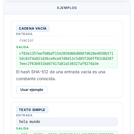
EJEMPLOS
CADENA VACÍA
ENTRADA
(vacío)
SALIDA
cf83e1357eefb8bdf1542850d66d8007d620e4050b571
5dc83f4a921d36ce9ce47d0d13c5d85f2b0ff8318d287
7eec2f63b931bd47417a81a538327af927da3e
El hash SHA-512 de una entrada vacía es una
constante conocida.
Usar ejemplo
TEXTO SIMPLE
ENTRADA
hola mundo
SALIDA