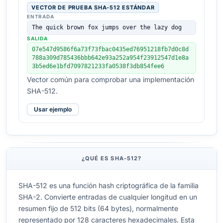
VECTOR DE PRUEBA SHA-512 ESTÁNDAR
ENTRADA
The quick brown fox jumps over the lazy dog
SALIDA
07e547d9586f6a73f73fbac0435ed76951218fb7d0c8d
788a309d785436bbb642e93a252a954f23912547d1e8a
3b5ed6e1bfd7097821233fa0538f3db854fee6
Vector común para comprobar una implementación
SHA-512.
Usar ejemplo
¿QUÉ ES SHA-512?
SHA-512 es una función hash criptográfica de la familia
SHA-2. Convierte entradas de cualquier longitud en un
resumen fijo de 512 bits (64 bytes), normalmente
representado por 128 caracteres hexadecimales. Esta