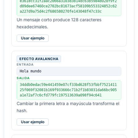
e361ecc31f2aac2066a3103d3b14dc63b5984b028f9f2
d09dee67460ce2702bc81673acf58109b553324852c62
a227d9a75d4c2f686580270fe143048f47c33c
Un mensaje corto produce 128 caracteres
hexadecimales.
Usar ejemplo
EFECTO AVALANCHA
ENTRADA
Hola mundo
SALIDA
34ddb0edac59e441459e07cf33bd628f53fbbf7521411
25f069f32081b169f933666c71b2f1b83031da66bc905
a1e72af7c6cfd779fc197513639a098f94c641
Cambiar la primera letra a mayúscula transforma el
hash.
Usar ejemplo